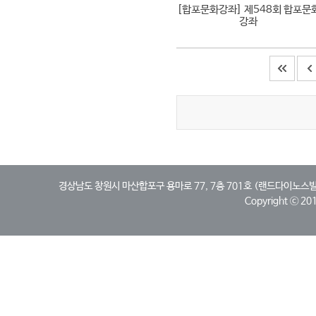
[합포문화강좌]
제548회 합포문
강좌
경상남도 창원시 마산합포구 용마로 77, 7층 701호 (랜드다이노스빌딩, 산호동)
Copyright ⓒ 2