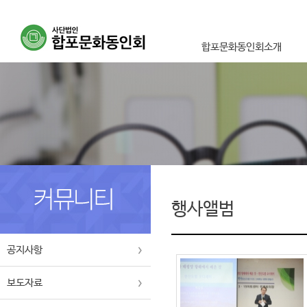
합포문화동인회소개
이사장인사말
설립취지 및 목적사업
연혁
조직도
오시는길
행사앨범
공지사항
보도자료