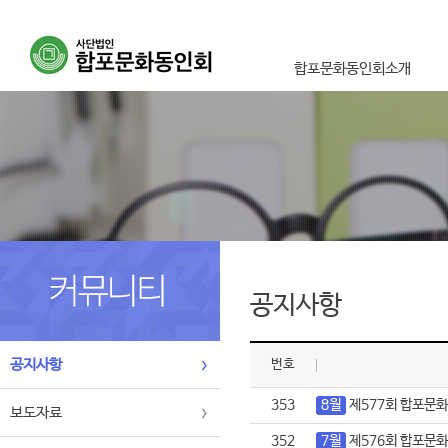
합포문화동인회소개
이사장인사말
설립취지 및 목적사업
연혁
조직도
오시는길
공지사항
공지사항
번호
353
8월
제577회 합포문
보도자료
352
7월
제576회 합포문