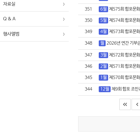
자료실
351
6월
제575회 합포문
Q & A
350
5월
제574회 합포문
349
4월
제573회 합포문
행사앨범
348
월
2026년 연간 기부
347
3월
제572회 합포문
346
2월
제571회 합포문
345
1월
제570회 합포문
344
12월
제9회 합포 조민