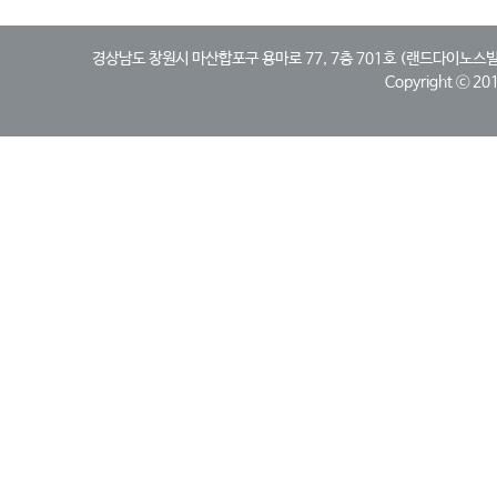
경상남도 창원시 마산합포구 용마로 77, 7층 701호 (랜드다이노스빌딩, 산호동)
Copyright ⓒ 2