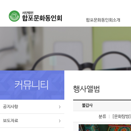
합포문화동인회소개
이사장인사말
설립취지 및 목적사업
연혁
조직도
오시는길
행사앨범
불갑사
공지사항
분류
[문화탐방
보도자료