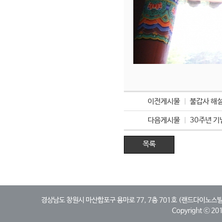
이전게시물
불갑사 해
다음게시물
30주년 기
목록
경상남도 창원시 마산합포구 용마로 77, 7층 701호 (랜드다이노스빌딩, 산호동)
Copyright ⓒ 2