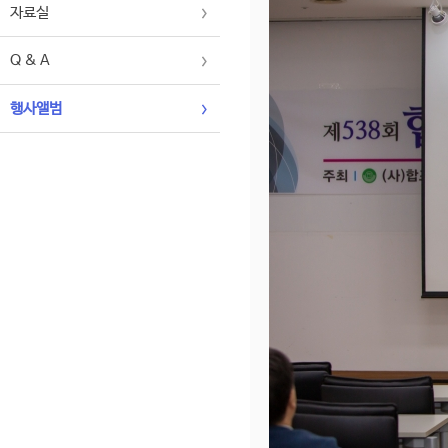
자료실
Q & A
행사앨범