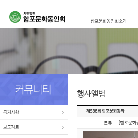
합포문화동인회소개
이사장인사말
설립취지 및 목적사업
연혁
조직도
오시는길
행사앨범
제538회 합포문화강좌
공지사항
분류
[합포문화
보도자료