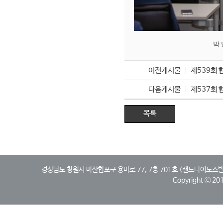
박 명 림 
이전게시물
제539회
다음게시물
제537회
목록
경상남도 창원시 마산합포구 용마로 77, 7층 701호 (랜드다이노스빌딩, 산호동)
Copyright ⓒ 2