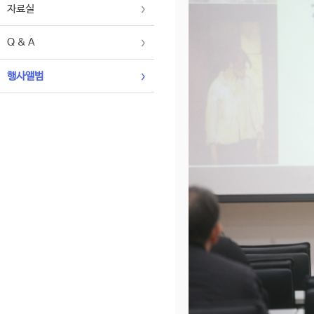
자료실
Q & A
행사앨범