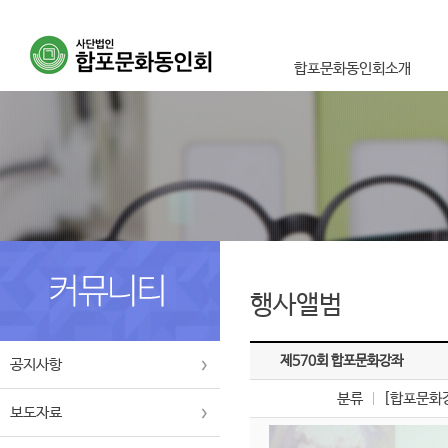
합포문화동인회소개
이사장인사말
설립취지 및 목적사업
연혁
조직도
오시는길
행사앨범
제570회 합포문화강좌
공지사항
분류
[합포문화
보도자료