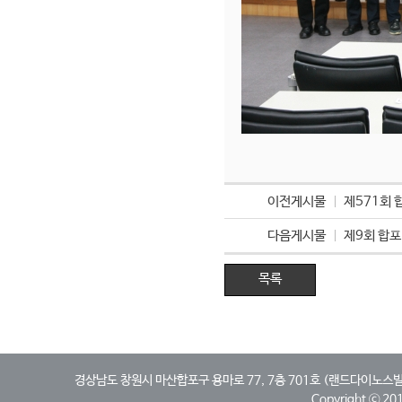
이전게시물
제571회
다음게시물
제9회 합포
목록
경상남도 창원시 마산합포구 용마로 77, 7층 701호 (랜드다이노스빌딩, 산호동)
Copyright ⓒ 2