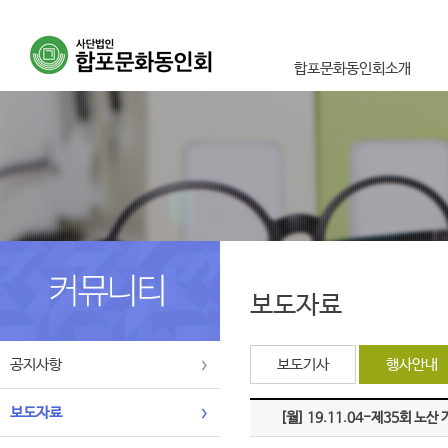
합포문화동인회소개
이사장인사말
설립취지 및 목적사업
연혁
조직도
오시는길
보도자료
공지사항
보도기사
행사안내
보도자료
[월]
19.11.04-제35회 노산