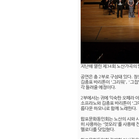
지난해 열린 제
34
회 노산가곡의 
공연은 총
2
부로 구성돼 있다
.
창
김종표 바리톤이
‘
그리워
’, ‘
그집
각 들려줄 예정이다
.
2
부에서는 귀에 익숙한 오페라 
소프라노와 김종표 바리톤이
‘
그
름다운 하모니로 함께 노래한다
.
합포문화동인회는 노산의 시와 시
히 사용하는
‘
엇모리
’
를 사용해 
멜로디를 덧입혔다
.