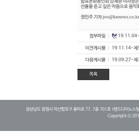
합포문화동인회 강재현 이사장
선율을 듣고 싶은 마음으로 음악
정민주 기자
joo@knnews.co.k
첨부파일
19.11.0
이전게시물
19.11.14-
다음게시물
19.09.27
목록
경상남도 창원시 마산합포구 용마로 77, 7층 701호 (랜드다이노스빌딩, 산호동)
Copyright ⓒ 2