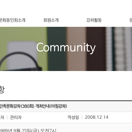
문화동인회소개
회원소개
강좌활동
장인사말
회원가입안내
합포문화 강좌
노산가곡
Community
지 및 목적사업
자문회원
영리더스 강좌
합포 조
운영회원
여성을 위한 강좌
야간학교
도
후원회원
교육포럼
문화탐
는길
일반회원
세미나
강좌기
법인회원
아름다운동행
항
민족문화강좌(380회) 개최안내(아침강좌)
성자
관리자
작성일
2008.12.14
 2009년 9월 25일(금) 오전7시