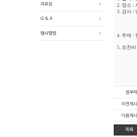
자료실
2. 장소
3. 강사
Q & A
-프로
행사앨범
4. 주제
5. 조찬비 
첨부
이전게
다음게
목록