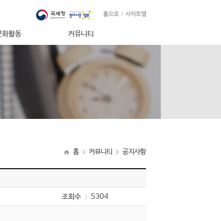
문화활동
커뮤니티
의 밤
공지사항
민규 봉사상
보도자료
 운영
자료실
방
Q & A
념도서
행사앨범
홈
커뮤니티
공지사항
조회수
5304