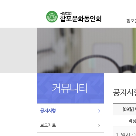
합포
이사
설립취
연혁
조직
오시
공지사
[09월]
공지사항
작
보도자료
1. 일시 :