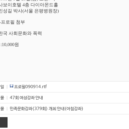
 : 사보이호텔 4층 다이아몬드홀
 : 민성길 박사(서울 은평병원장)
필 첨부
 : 한국 사회문화와 폭력
:10,000원
파일
프로필090914.rtf
시물
47회 여성강좌 안내
시물
민족문화강좌(379회) 개최 안내(아침강좌)