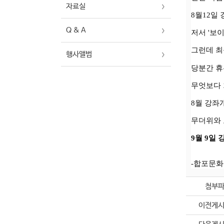
자료실
8월12일
Q & A
저서
'보
그런데 최
행사앨범
당분간 휴
무엇보다 
8월 강좌
무더위와 
9월 9일 
-합포문
첨부
이전게