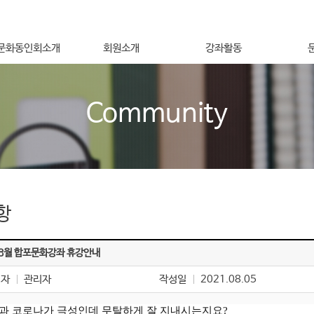
문화동인회소개
회원소개
강좌활동
장인사말
회원가입안내
합포문화 강좌
노산가곡
Community
지 및 목적사업
자문회원
영리더스 강좌
합포 조
운영회원
여성을 위한 강좌
야간학교
도
후원회원
교육포럼
문화탐
는길
일반회원
세미나
강좌기
법인회원
아름다운동행
항
8월 합포문화강좌 휴강안내
성자
관리자
작성일
2021.08.05
과 코로나가 극성인데
무탈하게
잘 지내시는지요?