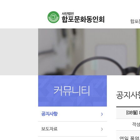
합포
이사
설립취
연혁
조직
오시
공지사
[08월]
공지사항
작
보도자료
연일 폭염