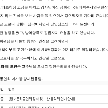
 강좌초청장 교정을 마치고
강사님이신 정희선 국립과학수사연구원
이지 않는 진실을 보는 사람들'을 읽으면서
강연일자를 기다려 왔습니다
근 코로나 상황이 심각해지면서 강연장소인 3.15아트센터가
관 결정을 했고, 방역당국도 집합자제 요청을 하고 있습니다.
회원님을 비롯한 청중의 안전을 고려하면서
개최여부를 고민한 끝에 이번 8월강좌는 연기하기로 결정하였습니다.
코로나를 잘 극복하시고 건강한 모습으로
강좌
때
도진순 교수
님을 모시고 강연준비를 하겠습니다.
화동인회
이사장 강재현올림-
파일
없음
시물
[합포문화동인회 강좌 및 노산 음악회 연기 안내]