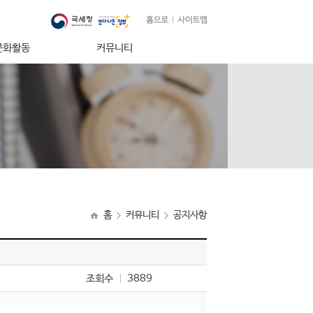
문화활동
커뮤니티
의 밤
공지사항
민규 봉사상
보도자료
 운영
자료실
방
Q & A
념도서
행사앨범
홈
커뮤니티
공지사항
조회수
3889