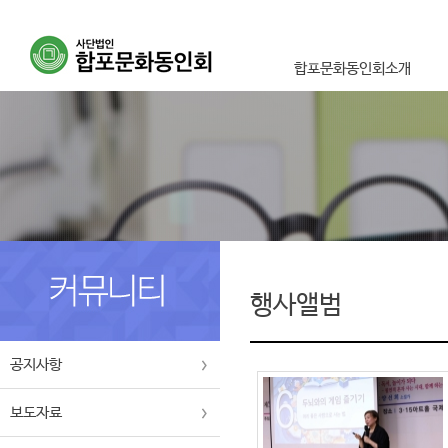
합포문화동인회소개
이사장인사말
설립취지 및 목적사업
연혁
조직도
오시는길
행사앨범
공지사항
보도자료