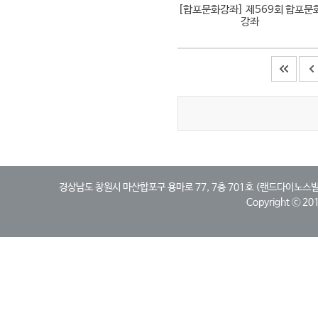
[합포문화강좌]
제569회 합포문
강좌
경상남도 창원시 마산합포구 용마로 77, 7층 701호 (랜드다이노스빌딩, 산호동)
Copyright ⓒ 2