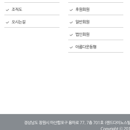
조직도
후원회원
오시는길
일반회원
법인회원
아름다운동행
경상남도 창원시 마산합포구 용마로 77, 7층 701호 (랜드다이노스빌딩, 산호동)
Copyright ⓒ 2