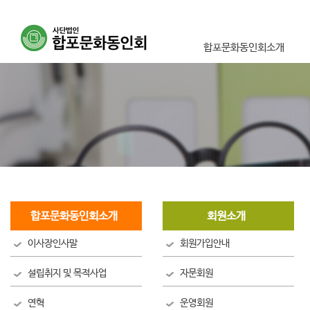
합포문화동인회소개
이사장인사말
설립취지 및 목적사업
연혁
조직도
오시는길
합포문화동인회소개
회원소개
이사장인사말
회원가입안내
설립취지 및 목적사업
자문회원
연혁
운영회원