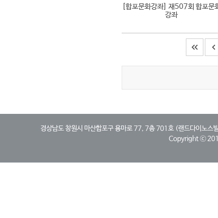
[합포문화강좌]
재507회 합포문
강좌
경상남도 창원시 마산합포구 용마로 77, 7층 701호 (랜드다이노스빌딩, 산호동)
Copyright ⓒ 2