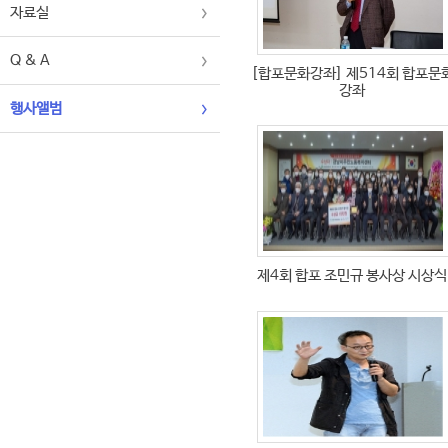
자료실
Q & A
[합포문화강좌]
제514회 합포문
강좌
행사앨범
제4회 합포 조민규 봉사상 시상식