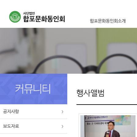
합포문화동인회소개
이사장인사말
설립취지 및 목적사업
연혁
조직도
오시는길
행사앨범
공지사항
보도자료